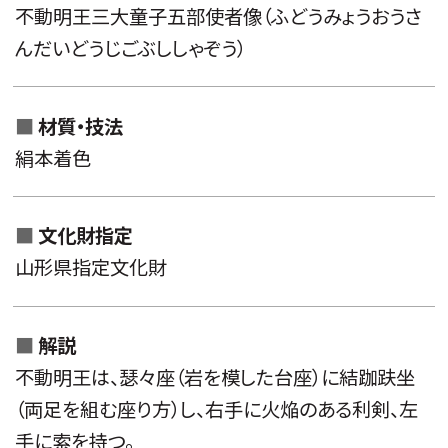
不動明王三大童子五部使者像（ふどうみょうおうさ
んだいどうじごぶししゃぞう）
材質・技法
絹本着色
文化財指定
山形県指定文化財
解説
不動明王は、瑟々座（岩を模した台座）に結跏趺坐
（両足を組む座り方）し、右手に火焔のある利剣、左
手に索を持つ。