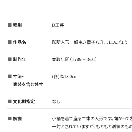
種別
D工芸
作品名
御所人形 鯛曳き童子（ごしょにんぎょう 
制作年
寛政年間（1789～1801）
寸法・
(各)高13.0㎝
表装を含む外寸
一覧から検索
文化財指定
なし
一覧から検索
解説
小袖を着て座る二体の人形です。向かって
覧から検索
一対とされていますが、もともと別個のも