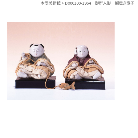
本間美術館
>
D000100-1964｜御所人形 鯛曳き童子
作家名
作品名
分類一