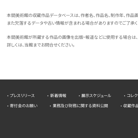
本間美術館の収蔵作品データベースは、作者名、作品名、制作年、作品画
また欠落するデータや古い情報が含まれる場合がありますのでご了承く
本間美術館が所蔵する作品の画像を出版・報道などに使用する場合は、
詳しくは、当館までお問合せください。
プレスリリース
新着情報
展示スケジュール
コレク
寄付金のお願い
業務及び財務に関する資料公開
収蔵作