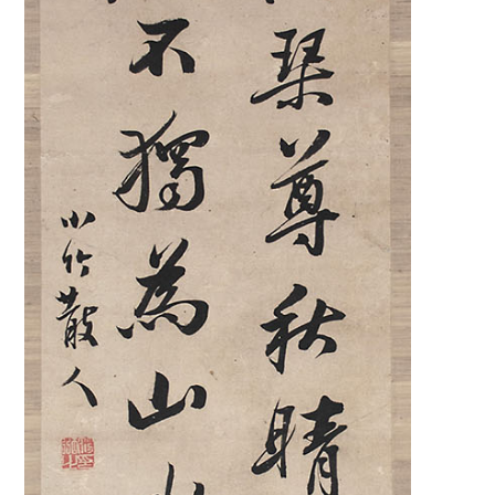
作家名
作品名
分類一
キーワード