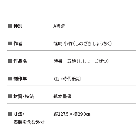
種別
A書跡
作者
篠崎 小竹（しのざき しょうちく）
作品名
詩書 五絶（ししょ ごぜつ）
制作年
江戸時代後期
材質・技法
紙本墨書
寸法・
縦127.5×横29.0㎝
表装を含む外寸