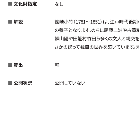
文化財指定
なし
解説
篠崎小竹（1781～1851）は、江戸時
の養子となります。のちに尾藤二洲や古賀
一覧から検索
頼山陽や田能村竹田ら多くの文人と親交を
一覧から検索
さかのぼって独自の世界を築いています。
覧から検索
貸出
可
公開状況
公開していない