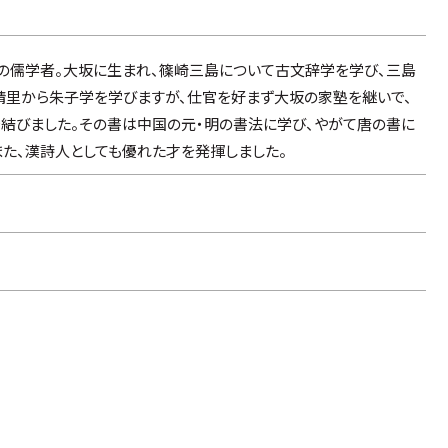
代後期の儒学者。大坂に生まれ、篠崎三島について古文辞学を学び、三島
精里から朱子学を学びますが、仕官を好まず大坂の家塾を継いで、
結びました。その書は中国の元・明の書法に学び、やがて唐の書に
また、漢詩人としても優れた才を発揮しました。